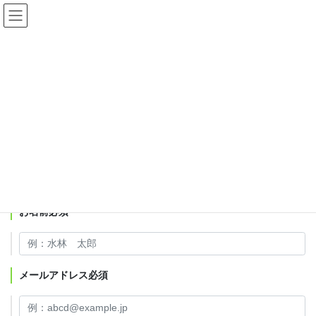
コ
ナ
ン
ビ
テ
ゲ
ン
ー
お問い合わせ
ツ
シ
へ
ョ
ス
ン
HOME
お問い合わせ
キ
に
ッ
移
プ
動
ご相談・お問い合わせはこちらから
お名前
必須
メールアドレス
必須