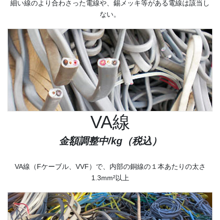
細い線のより合わさった電線や、錫メッキ等がある電線は該当し
ない。
VA線
金額調整中
/kg（税込）
VA線（Fケーブル、VVF）で、内部の銅線の１本あたりの太さ
1.3mm²以上