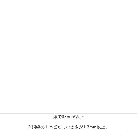
主に、IV、CVT等の一本線で規格が38mm²、CV、SV等の３本線で
60mm²以上
電線60%
金額調整中
/kg（税込）
主に、IV、CVT等の一本線で規格が14~22mm²、CV、SV等の３本
線で38mm²以上
※銅線の１本当たりの太さが1.3mm以上。